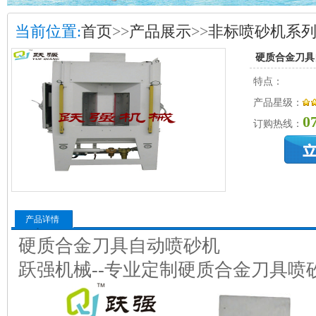
当前位置:
首页
>>
产品展示
>>
非标喷砂机系
硬质合金刀具
特点：
产品星级：
0
订购热线：
产品详情
硬质合金刀具自动喷砂机
跃强机械--专业定制硬质合金刀具喷