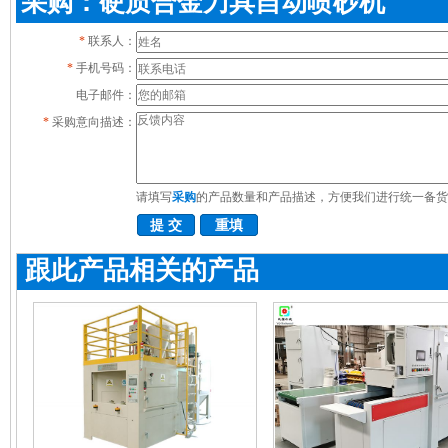
采购：硬质合金刀具自动喷砂机
*
联系人：
*
手机号码：
电子邮件：
*
采购意向描述：
请填写
采购
的产品数量和产品描述，方便我们进行统一备货
跟此产品相关的产品