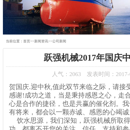
当前位置：
首页
>>
新闻资讯
>>
公司新闻
跃强机械2017年国庆
人气：2063
发表时间：2017-0
贺国庆.迎中秋,值此双节来临之际，请接
感谢!成功之道，当是秉持感恩之心，走
心是合作的捷径，也是共赢的催化剂。我
有将来，都会以一颗赤诚、感恩的心竭诚
饮水思源，我们深知，跃强机械所取得
功，都离不开您的关注、信任、支持和参