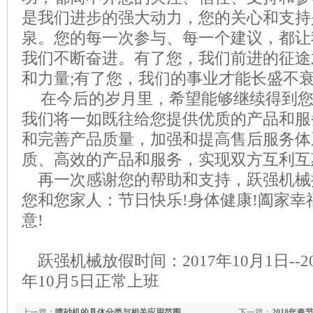
是我们进步的强大动力，您的关心和支持
泉。您的每一次参与、每一个建议，都让
我们不断奋进。有了您，我们前进的征途
和力量;有了您，我们的事业才能长盛不
在今后的岁月里，希望能够继续得到您
我们将一如既往给您提供优质的产品和服
和完善产品质量，加强和提高售后服务体
质、高效的产品和服务，实现双方互利互
再一次感谢您的帮助和支持，跃强机械
您和您家人：节日快乐!身体健康!阖家幸
意!
跃强机械放假时间：2017年10月1日--201
年10月5日正常上班
上一篇：
喷砂机的具体分类与相关应用范围
下一篇：
2018年春