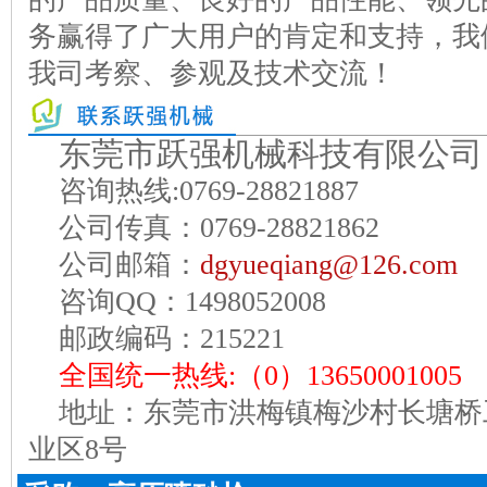
务赢得了广大用户的肯定和支持，我
我司考察、参观及技术交流！
东莞市跃强机械科技有限公司
咨询热线:0769-28821887
公司传真：0769-28821862
公司邮箱：
dgyueqiang@126.com
咨询QQ：1498052008
邮政编码：215221
全国统一热线:（0）13650001005
地址：东莞市洪梅镇梅沙村长塘桥
业区8号