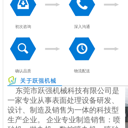
初次咨询
深入沟通
确认品质
物流配送
东莞市跃强机械科技有限公司是
一家专业从事表面处理设备研发、
设计、制造及销售为一体的科技型
生产企业。 企业专业制造销售：喷