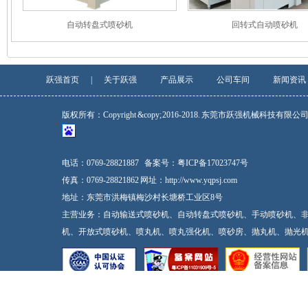
自动转盘式喷砂机
回转式自动喷砂机
跃强首页
|
关于跃强
产品展示
公司车间
新闻资讯
版权所有：Copyright &copy; 2016-2018. 东莞市跃强机械科技有限
电话：0769-28821887
备案号：
粤ICP备17023747号
传真：0769-28821862 网址：http://www.yqpsj.com
地址：东莞市洪梅镇梅沙村长塘桥工业区8号
主营业务：自动输送式喷砂机、自动转盘式喷砂机、手动喷砂机、
机、开放式喷砂机、喷丸机、喷丸强化机、喷砂房、抛丸机、抛光