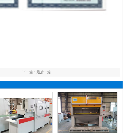
下一篇：最后一篇