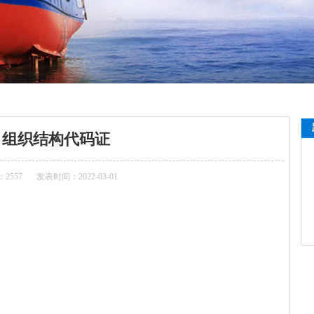
组织结构代码证
2557
发表时间：2022-03-01